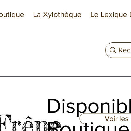
outique
La Xylothèque
Le Lexique 
Disponib
Frêne
Voir les
Boutique