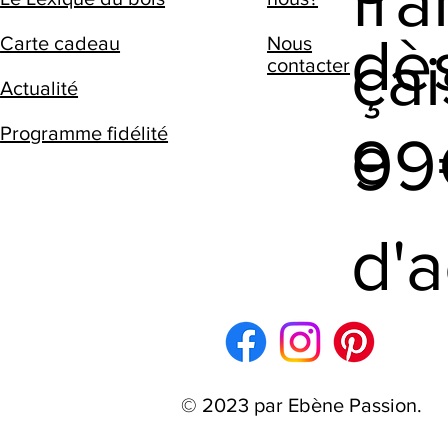
fra
dè
Nous
Carte cadeau
çai
contacter
Actualité
e
Programme fidélité
9
d'
© 2023 par Ebène Passion.