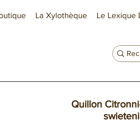
outique
La Xylothèque
Le Lexique 
Quillon Citronn
swieten