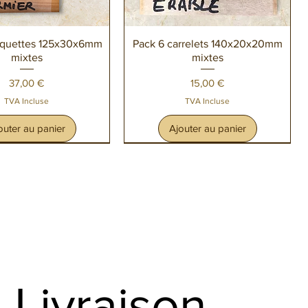
perçu rapide
Aperçu rapide
aquettes 125x30x6mm
Pack 6 carrelets 140x20x20mm
mixtes
mixtes
Prix
Prix
37,00 €
15,00 €
TVA Incluse
TVA Incluse
outer au panier
Ajouter au panier
Livraison