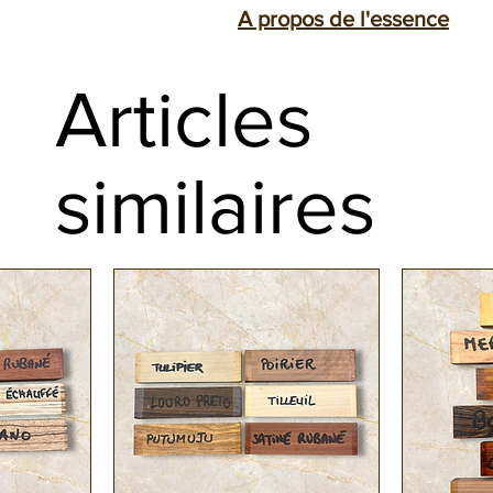
A propos de l'essence
Les quillons sont principalement de
Le Citronnier de Ceylan, également 
couteaux.
Articles
une variété de citronnier originaire
Finition rabotée et paraffinée en bo
référence à Ceylan (aujourd'hui Sri 
Expédition sous 24h
De couleur jaune a beige avec un as
similaires
esthétiques très recherchés en tour
En raison de sa tonalité relativement 
accessoires pour instruments de mu
En savoir plus :
https://www.ebenepa