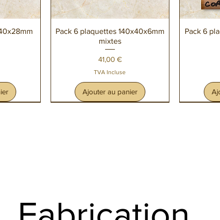
de
Aperçu rapide
A
0x40x28mm
Pack 6 plaquettes 140x40x6mm
Pack 6 pl
mixtes
Prix
41,00 €
TVA Incluse
ier
Ajouter au panier
Aj
Fabrication