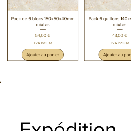
Aperçu rapide
Aperçu rapi
Pack de 6 blocs 150x50x40mm
Pack 6 quillons 14
mixtes
mixtes
Prix
Prix
54,00 €
43,00 €
TVA Incluse
TVA Incluse
Ajouter au panier
Ajouter au pan
Expédition