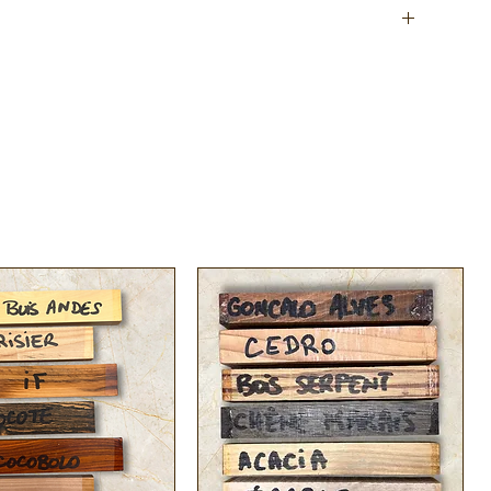
stinés à la
coutellerie
pour la réalisation de manches de
connu sous le nom de Citron caviar ou Citron perle, est
 d'Australie et de Nouvelle-Zélande, bien que son nom fasse
ut
Lanka).
pect moiré incroyable , cette essence donne des reflets
nage et ébénisterie, marqueterie
claire, il peut être utilisé dans la fabrication de certains
sique, tels que des touches de clavier ou des ornements.
ssion.fr/xylotheque/citronier-de-ceylan