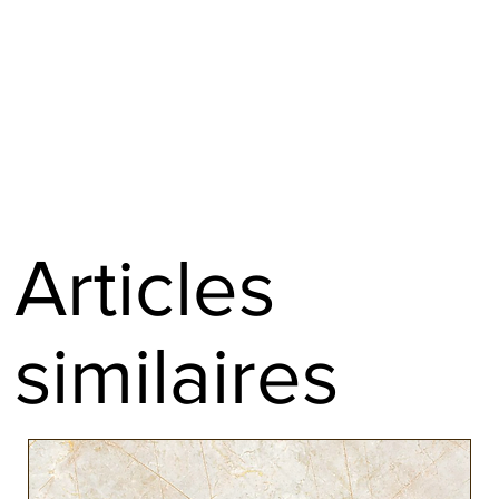
Zébrano
Acacia
Alisier
Bois de fer
Charme
Bouleau madré
Acajou des Antilles
Articles
similaires