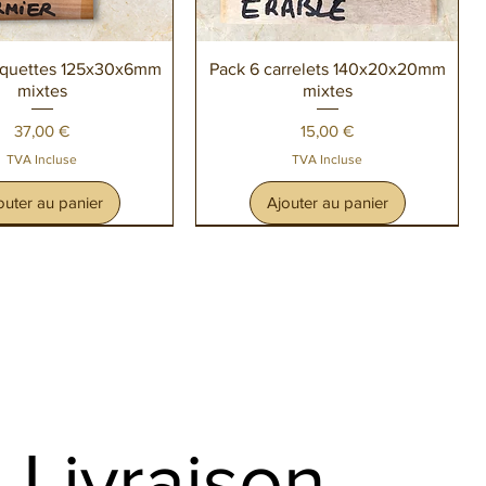
perçu rapide
Aperçu rapide
aquettes 125x30x6mm
Pack 6 carrelets 140x20x20mm
mixtes
mixtes
Prix
Prix
37,00 €
15,00 €
TVA Incluse
TVA Incluse
outer au panier
Ajouter au panier
Livraison