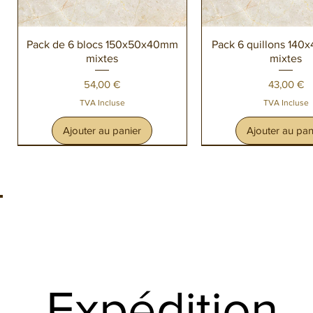
Aperçu rapide
Aperçu rapi
Pack de 6 blocs 150x50x40mm
Pack 6 quillons 14
mixtes
mixtes
Prix
Prix
54,00 €
43,00 €
TVA Incluse
TVA Incluse
Ajouter au panier
Ajouter au pan
Expédition