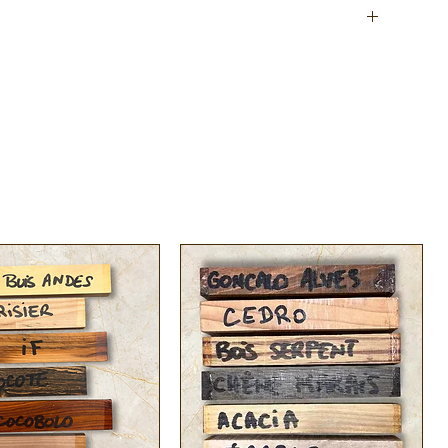
stinés à la
coutellerie
pour la réalisation de manches de
iensis) est un bois précieux originaire d' Amérique du nord
ut
gène avec un grain fin et un fil droit. Sa couleur crème
écaniques intéressantes.
 massif comme en placage, le Bouleau fait partie des
ur sa robe discrète et soyeuse.
heque/bouleau