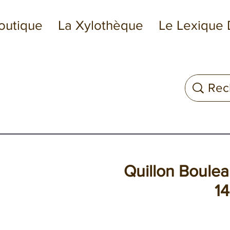
outique
La Xylothèque
Le Lexique 
Quillon Bouleau
1