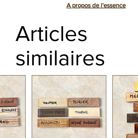
A propos de l'essence
Les quillons sont principalement de
Le bois de Bouleau (Betula alleghan
couteaux.
Articles
et d'Europe.
Finition rabotée et paraffinée en bo
Le Bois de Bouleau est un bois homo
Expédition sous 24h
est nuancée de rose pâle.
similaires
Le bouleau possède des qualités m
Très employé dans l'ameublement en
bois "blancs" les plus appréciés po
En savoir plus :
https://www.ebenepassion.fr/xylot