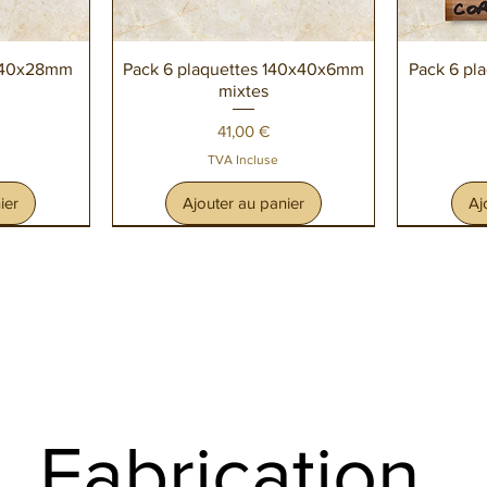
de
Aperçu rapide
A
0x40x28mm
Pack 6 plaquettes 140x40x6mm
Pack 6 pl
mixtes
Prix
41,00 €
TVA Incluse
ier
Ajouter au panier
Aj
Fabrication