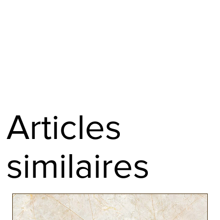
L’Oranger des Osages (Maclura pomifera) est un bois originaire
réalisation de manches de couteaux.
d’Amérique du Nord.
Elles présentent un veinage symétrique.
Finition rabotée et paraffinée en bout
C’est un bois dur et lourd (920kg/m3) au grain grossier au fil
droit.
Expédition sous 24h
Sa couleur jaune vif lors de la coupe vire au brun orangé avec le
temps et donne de magnifiques reflets rougeâtres au niveau du
veinage.
L’Oranger des Osages est très résistant et souple à la fois, on
Articles
l'utilise beaucoup pour la confection d'arcs et pour le mobilier
extérieur aux Etats Unis.
similaires
Apprécié pour sa robe et sa robustesse, l’Oranger des Osages
est parfait pour la création de manches d’outil ou de couteaux.
En savoir plus :
https://www.ebenepassion.fr/xylotheque/oranger-
des-osages