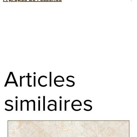
Nos paires de plaquettes sont destinées à la
coutellerie
pour la
L'Alisier, également connu sous le nom de Poirier sauvage, est un
réalisation de manches de couteaux.
bois fruitier répandu dans les régions tempérées du monde
Elles présentent un veinage symétrique.
entier, notamment en Europe, en Asie et en Amérique du Nord.
Finition rabotée et paraffinée en bout
Expédition sous 24h
En raison de sa couleur claire et de son grain fin, le bois d'Alisier
est très polyvalent. Durable et relativement léger, cette essence se
prête à la fabrication d'instruments de musique et au tournage.
Le bois d'alisier est connu pour sa capacité à être travaillé
Articles
facilement notamment lors des finitions
En savoir plus :
https://www.ebenepassion.fr/xylotheque/alisier
similaires