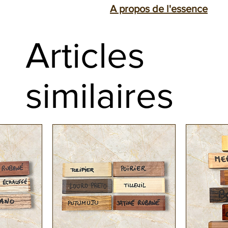
A propos de l'essence
Les blocs sont principalement desti
Le Moutouchi (Pterocarpus officinal
couteaux ou pour le tournage sur b
Articles
aptitude au travail à l‘outil manuel.
Finition rabotée et paraffinée en bo
Sa couleur est rose rouge vif avec 
Expédition sous 24h
similaires
Le Moutouchi à une texture fine e
et un fil légèrement ondulé.
Cette essence est souvent utilisée 
de couteaux ou la réalisation de scul
En savoir plus :
https://www.ebenep