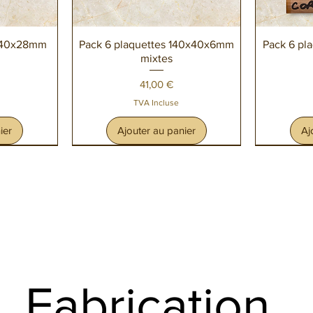
de
Aperçu rapide
A
0x40x28mm
Pack 6 plaquettes 140x40x6mm
Pack 6 pl
mixtes
Prix
41,00 €
TVA Incluse
ier
Ajouter au panier
Aj
Fabrication