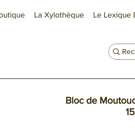
outique
La Xylothèque
Le Lexique 
Bloc de Moutouchi
1