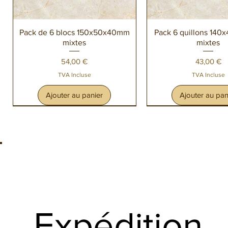
Aperçu rapide
Aperçu rapi
Pack de 6 blocs 150x50x40mm
Pack 6 quillons 14
mixtes
mixtes
Prix
Prix
54,00 €
43,00 €
TVA Incluse
TVA Incluse
Ajouter au panier
Ajouter au pan
Expédition