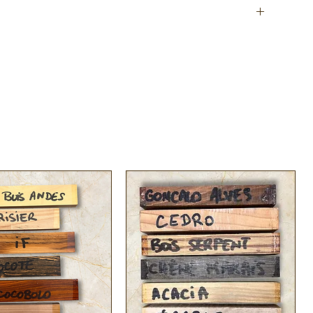
nés à la
coutellerie
pour la réalisation de manches de
is) est un bois d’Amérique du Sud apprécié pour ses
ois
ut
un subtil dégradé de beige.
t une dureté modérée (550 kg/m3) avec un grain homogène
pour la fabrication d'instruments de musique, de manches
ptures en bas relief.
assion.fr/xylotheque/moutouchi