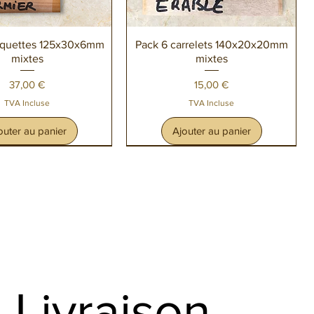
perçu rapide
Aperçu rapide
aquettes 125x30x6mm
Pack 6 carrelets 140x20x20mm
mixtes
mixtes
Prix
Prix
37,00 €
15,00 €
TVA Incluse
TVA Incluse
outer au panier
Ajouter au panier
Livraison