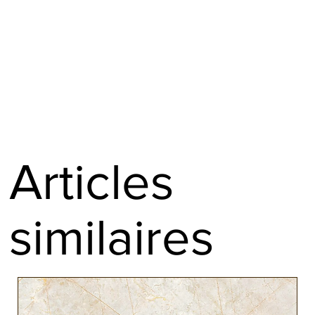
L'Ebène du Gabon (Diospyros crassiflora hiern) est un bois
réalisation de manches de couteaux ou pour le tournage sur bois
précieux originaire du Gabon, en Afrique centrale. Il est réputé
Finition rabotée et paraffinée en bout
pour sa couleur noire profonde.
Expédition sous 24h
Bois très dur (1000kg/m3) au grain fin, l’Ebène du Gabon est de
couleur noire plus ou moins sombre avec une veine blanchâtre
discrète, le fil est droit et peu marqué.
On retrouve l’Ebène du Gabon dans la fabrication d'objets d'art
sculptés, de manches d'instruments de musique haut de gamme,
ainsi que dans la création de meubles de luxe.
Articles
Cette espèce d’Ebène est sans doute la plus recherchée pour ses
qualités mécaniques exceptionnelles en faisant un matériau prisé
similaires
pour des projets nécessitant élégance et durabilité.
En savoir plus :
https://www.ebenepassion.fr/xylotheque/%C3%A9b%C3%A8ne-
du-gabon