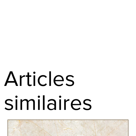
Originaire d’Amérique du sud, le Saint Martin Jaune
réalisation de manches de couteaux ou pour le tournage sur bois
(Hymenolobium spp.) est un bois noble.
Finition rabotée et paraffinée en bout
Ce bois dur (770kg/m3) présente un grain assez grossier avec
Expédition sous 24h
une maille fine.
Sa couleur jaune foncée évolue avec le temps et il prend une
teinte plus brune et orangée par la suite.
Cette essence est très appréciée pour le tournage sur bois, pour
la confection de couteaux et pour la sculpture.
Articles
En savoir plus :
https://www.ebenepassion.fr/xylotheque/saint-
martin-jaune
similaires