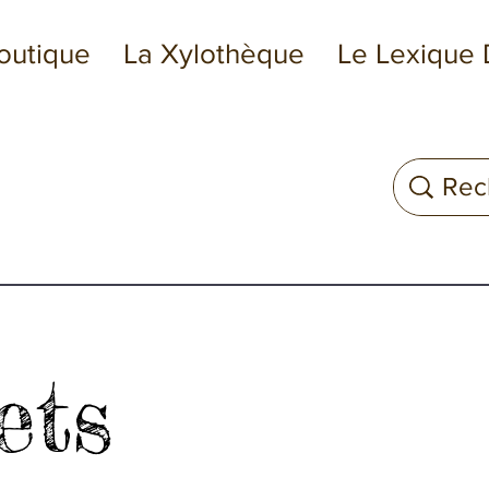
outique
La Xylothèque
Le Lexique 
ets