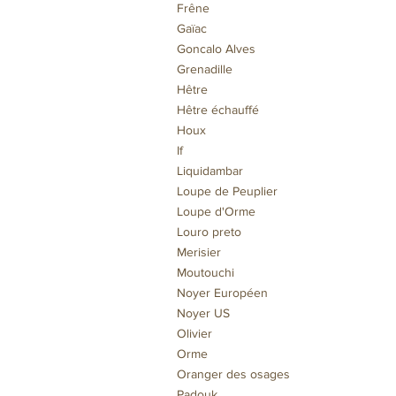
Frêne
Gaïac
Goncalo Alves
Grenadille
Hêtre
Hêtre échauffé
Houx
If
Liquidambar
Loupe de Peuplier
Loupe d'Orme
Louro preto
Merisier
Moutouchi
Noyer Européen
Noyer US
Olivier
Orme
Oranger des osages
Padouk