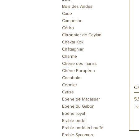
Buis des Andes
Cade
Campèche
Cédro
Citronnier de Ceylan
Chakta Kok
Châtaignier
Charme
Chêne des marais
Chêne Européen
Cocobolo
Cormier
Ca
Cytise
Pr
5,
Ebène de Macassar
Ebène du Gabon
TV
Ebène royal
Erable ondé
Erable ondé-échauffé
Erable Sycomore