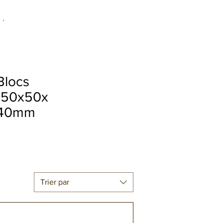
Blocs
150x50x
40mm
Trier par