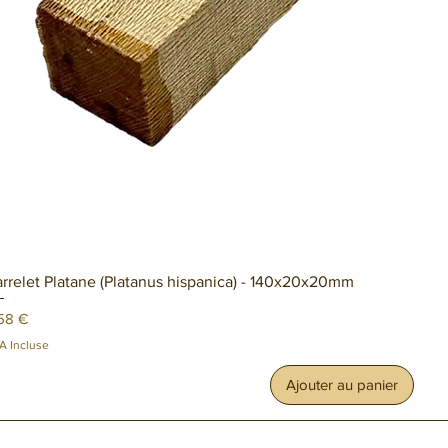
Aperçu rapide
rrelet Platane (Platanus hispanica) - 140x20x20mm
ix
58 €
A Incluse
Ajouter au panier