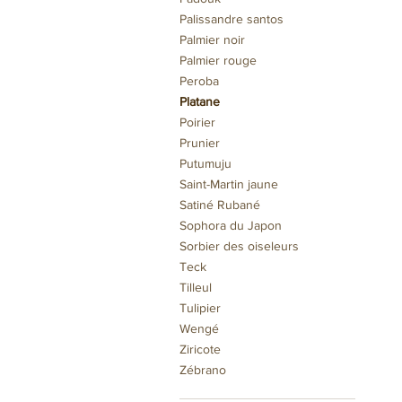
Palissandre santos
Palmier noir
Palmier rouge
Peroba
Platane
Poirier
Prunier
Putumuju
Saint-Martin jaune
Satiné Rubané
Sophora du Japon
Sorbier des oiseleurs
Teck
Tilleul
Tulipier
Wengé
Ziricote
Zébrano