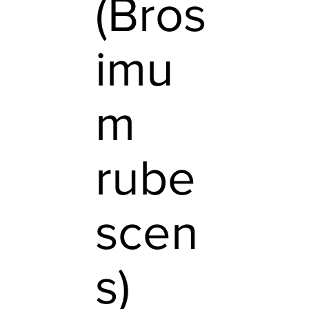
(Bros
imu
m
rube
scen
s)