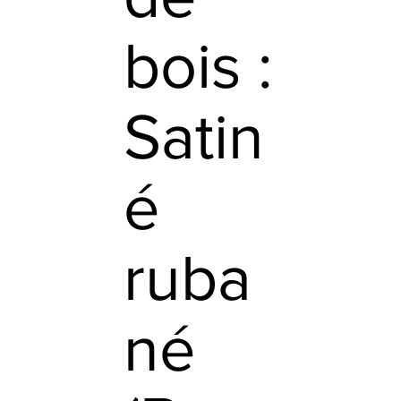
bois :
Satin
é
ruba
né