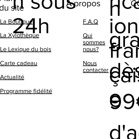
n sous
ric
n
C
A propos
du site
24h
io
F.A.Q
La Boutique
gra
La Xylothèque
Qui
fra
sommes
nous?
Le Lexique du bois
dè
Nous
Carte cadeau
çai
contacter
Actualité
e
Programme fidélité
9
d'