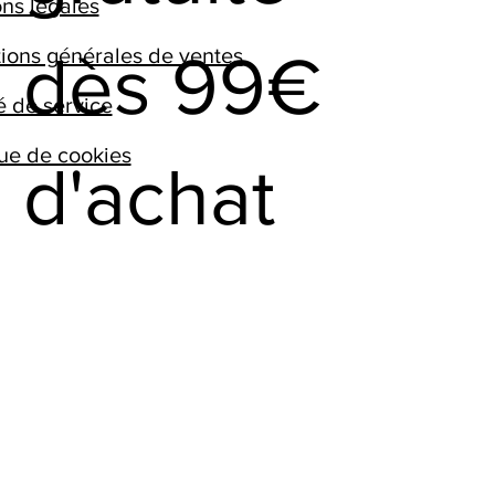
ns légales​
ions générales de ventes
dès 99€
é de service
que de cookies
d'achat