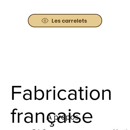
Les carrelets
Fabrication
française
A propos