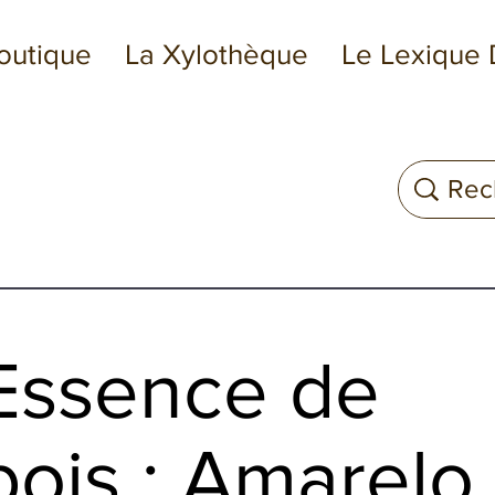
outique
La Xylothèque
Le Lexique 
Essence de
bois : Amarelo