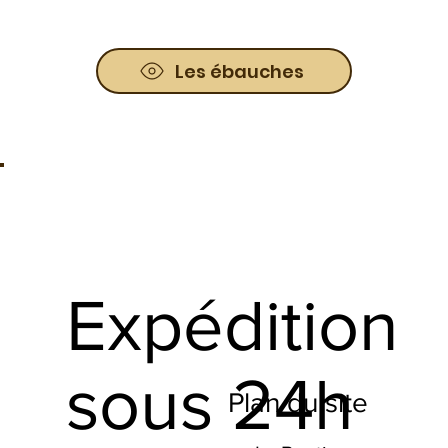
Les ébauches
Expédition
sous 24h
Plan du site