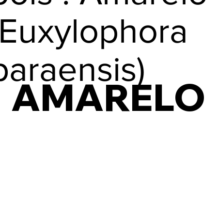
(Euxylophora
paraensis)
AMARELO
AMARELO